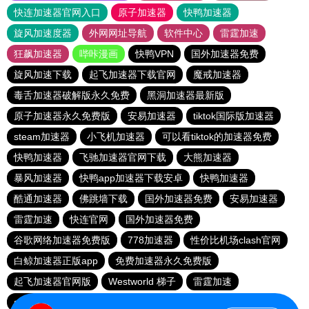
快连加速器官网入口
原子加速器
快鸭加速器
旋风加速度器
外网网址导航
软件中心
雷霆加速
狂飙加速器
哔咔漫画
快鸭VPN
国外加速器免费
旋风加速下载
起飞加速器下载官网
魔戒加速器
毒舌加速器破解版永久免费
黑洞加速器最新版
原子加速器永久免费版
安易加速器
tiktok国际版加速器
steam加速器
小飞机加速器
可以看tiktok的加速器免费
快鸭加速器
飞驰加速器官网下载
大熊加速器
暴风加速器
快鸭app加速器下载安卓
快鸭加速器
酷通加速器
佛跳墙下载
国外加速器免费
安易加速器
雷霆加速
快连官网
国外加速器免费
谷歌网络加速器免费版
778加速器
性价比机场clash官网
白鲸加速器正版app
免费加速器永久免费版
起飞加速器官网版
Westworld 梯子
雷霆加速
shadowrock加速器 官方版
小飞象加速器