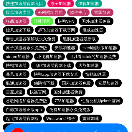
快连加速器官网入口
原子加速器
快鸭加速器
旋风加速度器
外网网址导航
软件中心
雷霆加速
狂飙加速器
哔咔漫画
快鸭VPN
国外加速器免费
旋风加速下载
起飞加速器下载官网
魔戒加速器
毒舌加速器破解版永久免费
黑洞加速器最新版
原子加速器永久免费版
安易加速器
tiktok国际版加速器
steam加速器
小飞机加速器
可以看tiktok的加速器免费
快鸭加速器
飞驰加速器官网下载
大熊加速器
暴风加速器
快鸭app加速器下载安卓
快鸭加速器
酷通加速器
佛跳墙下载
国外加速器免费
安易加速器
雷霆加速
快连官网
国外加速器免费
谷歌网络加速器免费版
778加速器
性价比机场clash官网
白鲸加速器正版app
免费加速器永久免费版
起飞加速器官网版
Westworld 梯子
雷霆加速
shadowrock加速器 官方版
小飞象加速器