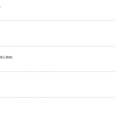
。
够放心购物。
。