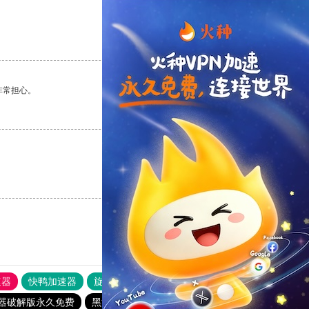
支持
[0]
反对
[0]
非常担心。
支持
[0]
反对
[0]
支持
[0]
反对
[0]
速器
快鸭加速器
旋风加速度器
外网网址导航
软件中心
器破解版永久免费
黑洞加速器最新版
原子加速器永久免费版