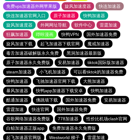
免费vps加速器外网苹果版
旋风加速度器
快连加速器
快连加速器官网入口
原子加速器
快鸭加速器
旋风加速度器
外网网址导航
软件中心
雷霆加速
狂飙加速器
哔咔漫画
快鸭VPN
国外加速器免费
旋风加速下载
起飞加速器下载官网
魔戒加速器
毒舌加速器破解版永久免费
黑洞加速器最新版
原子加速器永久免费版
安易加速器
tiktok国际版加速器
steam加速器
小飞机加速器
可以看tiktok的加速器免费
快鸭加速器
飞驰加速器官网下载
大熊加速器
暴风加速器
快鸭app加速器下载安卓
快鸭加速器
酷通加速器
佛跳墙下载
国外加速器免费
安易加速器
雷霆加速
快连官网
国外加速器免费
谷歌网络加速器免费版
778加速器
性价比机场clash官网
白鲸加速器正版app
免费加速器永久免费版
起飞加速器官网版
Westworld 梯子
雷霆加速