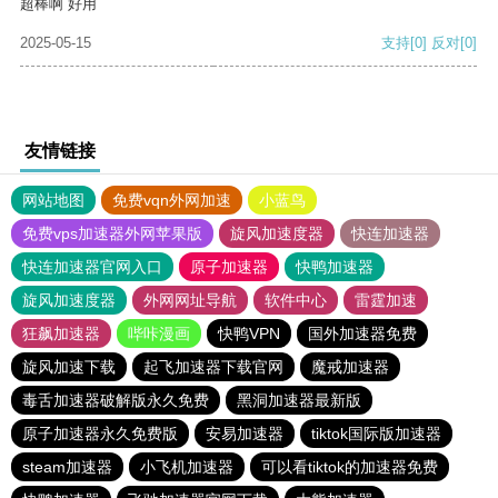
超棒啊 好用
2025-05-15
支持
[0]
反对
[0]
友情链接
网站地图
免费vqn外网加速
小蓝鸟
免费vps加速器外网苹果版
旋风加速度器
快连加速器
快连加速器官网入口
原子加速器
快鸭加速器
旋风加速度器
外网网址导航
软件中心
雷霆加速
狂飙加速器
哔咔漫画
快鸭VPN
国外加速器免费
旋风加速下载
起飞加速器下载官网
魔戒加速器
毒舌加速器破解版永久免费
黑洞加速器最新版
原子加速器永久免费版
安易加速器
tiktok国际版加速器
steam加速器
小飞机加速器
可以看tiktok的加速器免费